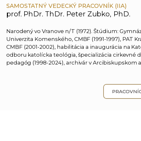
SAMOSTATNÝ VEDECKÝ PRACOVNÍK (IIA)
prof. PhDr. ThDr. Peter Zubko, PhD.
Narodený vo Vranove n/T (1972). Štúdium: Gymnázi
Univerzita Komenského, CMBF (1991-1997), PAT Kr
CMBF (2001-2002), habilitácia a inaugurácia na Ka
odboru katolícka teológia, špecializácia cirkevné d
pedagóg (1998-2024), archivár v Arcibiskupskom ar
PRACOVNÍC