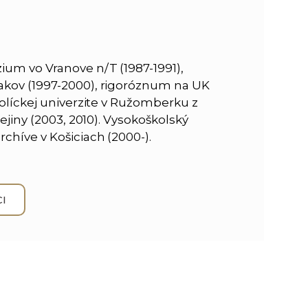
um vo Vranove n/T (1987-1991),
akov (1997-2000), rigoróznum na UK
tolíckej univerzite v Ružomberku z
ejiny (2003, 2010). Vysokoškolský
chíve v Košiciach (2000-).
I