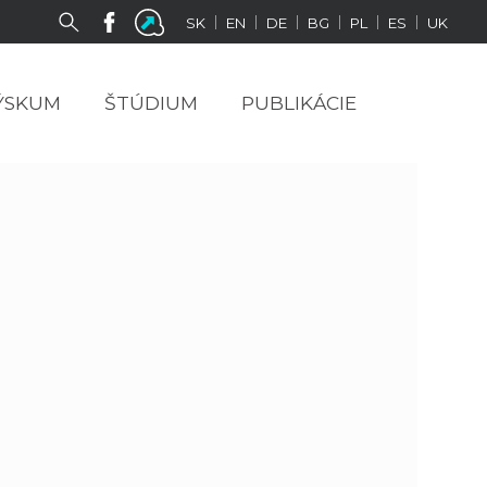
|
|
|
|
|
|
SK
EN
DE
BG
PL
ES
UK
ÝSKUM
ŠTÚDIUM
PUBLIKÁCIE