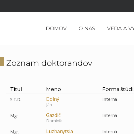
DOMOV
O NÁS
VEDA A V
Zoznam doktorandov
Titul
Meno
Forma štúdi
Dolný
Interná
S.T.D.
Ján
Gazdič
Interná
Mgr.
Dominik
Luzhanytsia
Interná
Mgr.