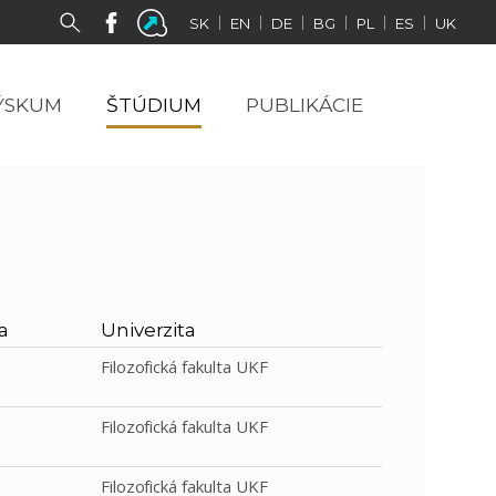
|
|
|
|
|
|
SK
EN
DE
BG
PL
ES
UK
ÝSKUM
ŠTÚDIUM
PUBLIKÁCIE
a
Univerzita
Filozofická fakulta UKF
Filozofická fakulta UKF
Filozofická fakulta UKF