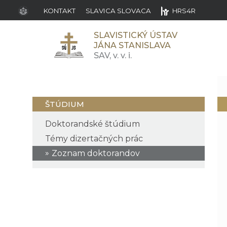
KONTAKT
SLAVICA SLOVACA
HRS4R
SLAVISTICKÝ ÚSTAV
JÁNA STANISLAVA
SAV,
v. v. i.
ŠTÚDIUM
Doktorandské štúdium
Témy dizertačných prác
Zoznam doktorandov