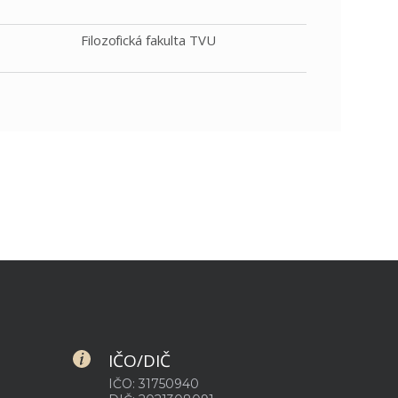
Filozofická fakulta TVU
IČO/DIČ
IČO: 31750940