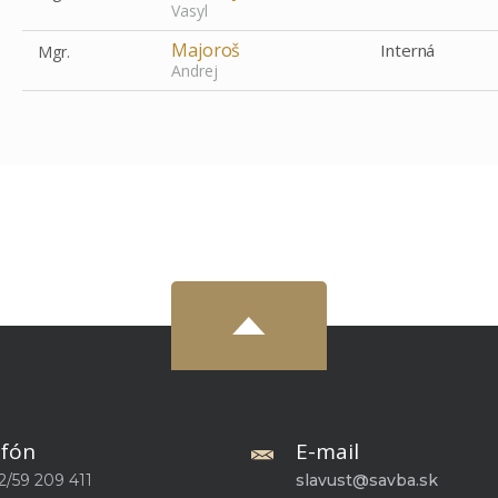
Vasyl
Majoroš
Interná
Mgr.
Andrej
efón
E-mail
2/59 209 411
slavust@savba.sk