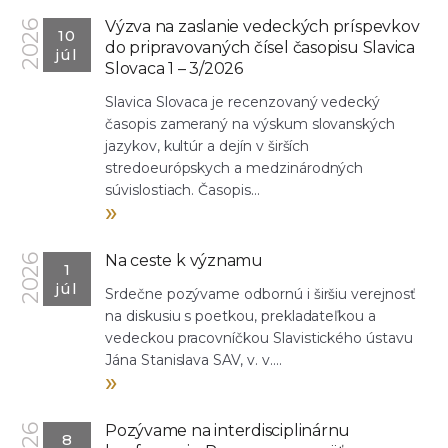
Výzva na zaslanie vedeckých príspevkov
2026
10
do pripravovaných čísel časopisu Slavica
júl
Slovaca 1 – 3/2026
Slavica Slovaca je recenzovaný vedecký
časopis zameraný na výskum slovanských
jazykov, kultúr a dejín v širších
stredoeurópskych a medzinárodných
súvislostiach. Časopis...
»
Na ceste k významu
2026
1
júl
Srdečne pozývame odbornú i širšiu verejnosť
na diskusiu s poetkou, prekladateľkou a
vedeckou pracovníčkou Slavistického ústavu
Jána Stanislava SAV, v. v....
»
Pozývame na interdisciplinárnu
8