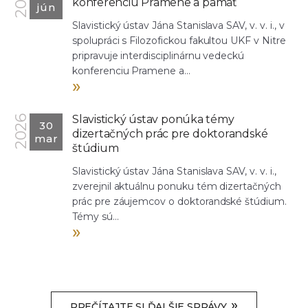
2026
konferenciu Pramene a pamäť
jún
Slavistický ústav Jána Stanislava SAV, v. v. i., v
spolupráci s Filozofickou fakultou UKF v Nitre
pripravuje interdisciplinárnu vedeckú
konferenciu Pramene a...
»
Slavistický ústav ponúka témy
2026
30
dizertačných prác pre doktorandské
mar
štúdium
Slavistický ústav Jána Stanislava SAV, v. v. i.,
zverejnil aktuálnu ponuku tém dizertačných
prác pre záujemcov o doktorandské štúdium.
Témy sú...
»
»
PREČÍTAJTE SI ĎALŠIE SPRÁVY