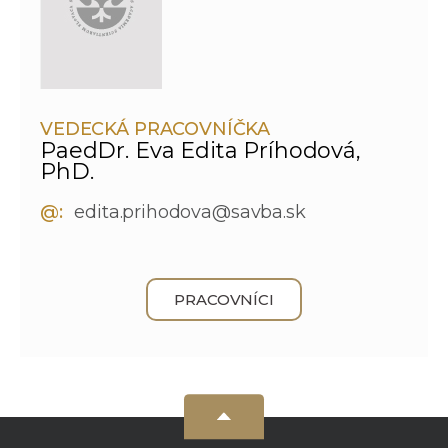
VEDECKÁ PRACOVNÍČKA
PaedDr. Eva Edita Príhodová,
PhD.
@:
edita.prihodova@savba.sk
PRACOVNÍCI