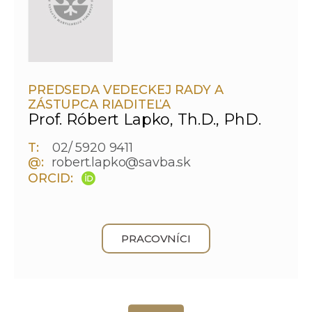
PREDSEDA VEDECKEJ RADY A
ZÁSTUPCA RIADITEĽA
Prof. Róbert Lapko, Th.D., PhD.
T:
02/ 5920 9411
@:
robert.lapko@savba.sk
ORCID:
PRACOVNÍCI