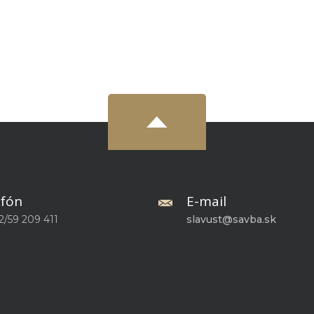
efón
E-mail
2/59 209 411
slavust@savba.sk