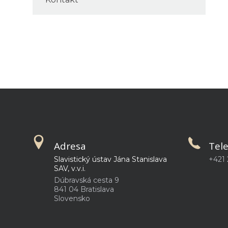
Adresa
Tel
Slavistický ústav Jána Stanislava
+421 
SAV, v.v.i.
Dúbravská cesta 9
841 04 Bratislava
Slovensko