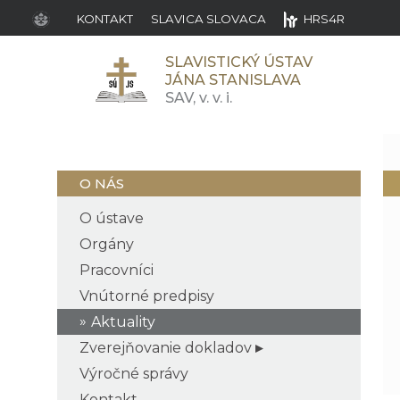
KONTAKT
SLAVICA SLOVACA
HRS4R
SLAVISTICKÝ ÚSTAV
JÁNA STANISLAVA
SAV,
v. v. i.
O NÁS
O ústave
Orgány
Pracovníci
Vnútorné predpisy
Aktuality
Zverejňovanie dokladov
Výročné správy
Kontakt