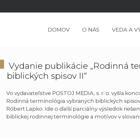
DOMOV
O NÁS
VEDA A V
Vydanie publikácie „Rodinná t
biblických spisov II“
Vo vydavateľstve POSTOJ MEDIA, s. r. o. vyšla ko
Rodinná terminológia vybraných biblických spisov 
Róbert Lapko. Ide o ďalší parciálny výsledok rieš
biblickej rodinnej terminológie a motívov v slov