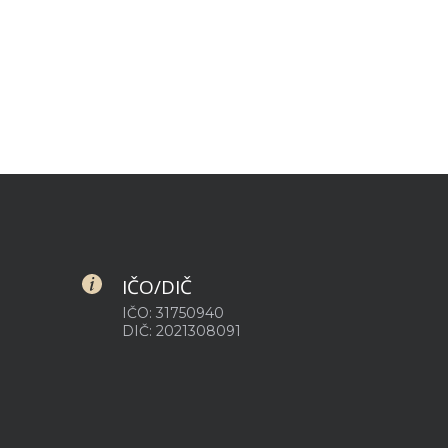
IČO/DIČ
IČO: 31750940
DIČ: 2021308091