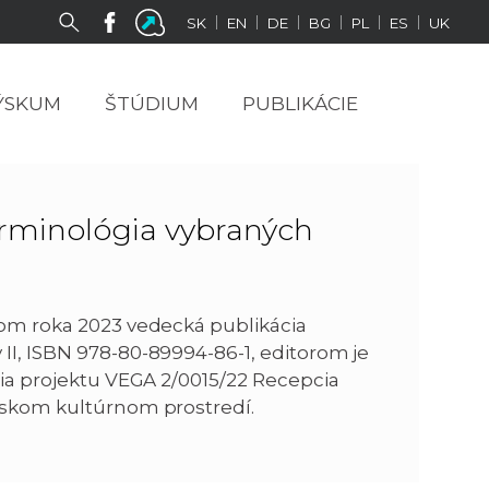
|
|
|
|
|
|
SK
EN
DE
BG
PL
ES
UK
ÝSKUM
ŠTÚDIUM
PUBLIKÁCIE
erminológia vybraných
ncom roka 2023 vedecká publikácia
II, ISBN 978-80-89994-86-1, editorom je
enia projektu VEGA 2/0015/22 Recepcia
anskom kultúrnom prostredí.