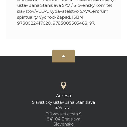
ústav Jána Stanislava SAV / Slovenský komitét
slavistov/VEDA, vydavateľstvo SAV/Centrum
spirituality Východ-Západ. ISBN
9788022417020, 9785805503468, 97.
Adresa
Slavistický ústav Jána Stanislava
SAV, v.v.i.
Dúbravská cesta 9
841 04 Bratislava
Slovensko