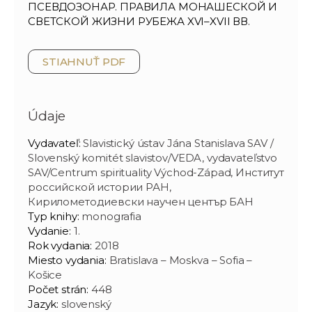
ПСЕВДОЗОНАР. ПРАВИЛА МОНАШЕСКОЙ И
СВЕТСКОЙ ЖИЗНИ РУБЕЖА XVI–XVII ВВ.
STIAHNUŤ PDF
Údaje
Vydavateľ:
Slavistický ústav Jána Stanislava SAV /
Slovenský komitét slavistov/VEDA, vydavateľstvo
SAV/Centrum spirituality Východ-Západ, Институт
российской истории РАН,
Кирилометодиевски научен център БАН
Typ knihy:
monografia
Vydanie:
1.
Rok vydania:
2018
Miesto vydania:
Bratislava – Moskva – Sofia –
Košice
Počet strán:
448
Jazyk:
slovenský