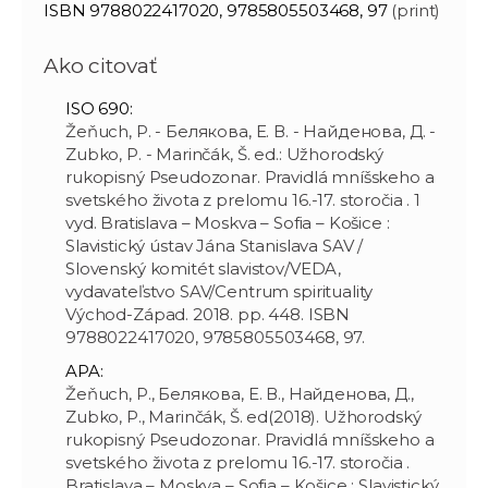
ISBN 9788022417020, 9785805503468, 97
(print)
Ako citovať
ISO 690:
Žeňuch, P. - Белякова, Е. В. - Найденова, Д. -
Zubko, P. - Marinčák, Š. ed.: Užhorodský
rukopisný Pseudozonar. Pravidlá mníšskeho a
svetského života z prelomu 16.-17. storočia . 1
vyd. Bratislava – Moskva – Sofia – Košice :
Slavistický ústav Jána Stanislava SAV /
Slovenský komitét slavistov/VEDA,
vydavateľstvo SAV/Centrum spirituality
Východ-Západ. 2018. pp. 448. ISBN
9788022417020, 9785805503468, 97.
APA:
Žeňuch, P., Белякова, Е. В., Найденова, Д.,
Zubko, P., Marinčák, Š. ed(2018). Užhorodský
rukopisný Pseudozonar. Pravidlá mníšskeho a
svetského života z prelomu 16.-17. storočia .
Bratislava – Moskva – Sofia – Košice : Slavistický