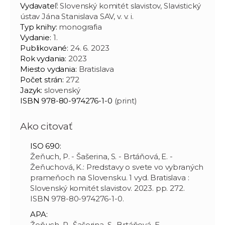
Vydavateľ:
Slovenský komitét slavistov, Slavistický
ústav Jána Stanislava SAV, v. v. i.
Typ knihy:
monografia
Vydanie:
1.
Publikované:
24. 6. 2023
Rok vydania:
2023
Miesto vydania:
Bratislava
Počet strán:
272
Jazyk:
slovenský
ISBN 978-80-974276-1-0
(print)
Ako citovať
ISO 690:
Žeňuch, P. - Šašerina, S. - Brtáňová, E. -
Žeňuchová, K.: Predstavy o svete vo vybraných
prameňoch na Slovensku. 1 vyd. Bratislava :
Slovenský komitét slavistov. 2023. pp. 272.
ISBN 978-80-974276-1-0.
APA:
Žeňuch, P., Šašerina, S., Brtáňová, E.,