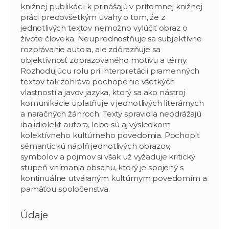
knižnej publikácii k prinášajú v prítomnej knižnej
práci predovšetkým úvahy o tom, že z
jednotlivých textov nemožno vylúčiť obraz o
živote človeka. Neuprednostňuje sa subjektívne
rozprávanie autora, ale zdôrazňuje sa
objektívnosť zobrazovaného motívu a témy.
Rozhodujúcu rolu pri interpretácii pramenných
textov tak zohráva pochopenie všetkých
vlastností a javov jazyka, ktorý sa ako nástroj
komunikácie uplatňuje v jednotlivých literárnych
a naračných žánroch. Texty spravidla neodrážajú
iba idiolekt autora, lebo sú aj výsledkom
kolektívneho kultúrneho povedomia. Pochopiť
sémantickú náplň jednotlivých obrazov,
symbolov a pojmov si však už vyžaduje kritický
stupeň vnímania obsahu, ktorý je spojený s
kontinuálne utváraným kultúrnym povedomím a
pamäťou spoločenstva.
Údaje