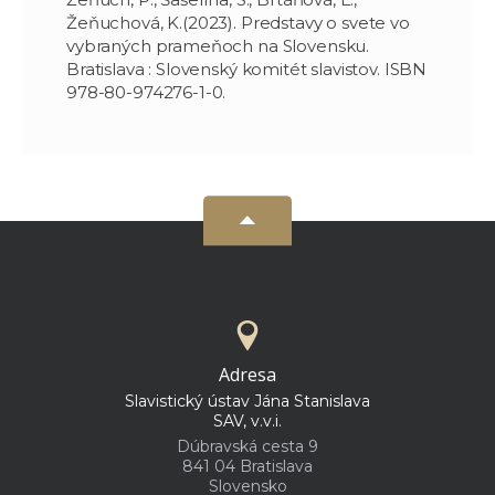
Žeňuchová, K.(2023). Predstavy o svete vo
vybraných prameňoch na Slovensku.
Bratislava : Slovenský komitét slavistov. ISBN
978-80-974276-1-0.
Adresa
Slavistický ústav Jána Stanislava
SAV, v.v.i.
Dúbravská cesta 9
841 04 Bratislava
Slovensko