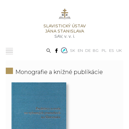
SLAVISTICKÝ ÚSTAV
JÁNA STANISLAVA
SAV,
v. v. i.
SK
EN
DE
BG
PL
ES
UK
Monografie a knižné publikácie