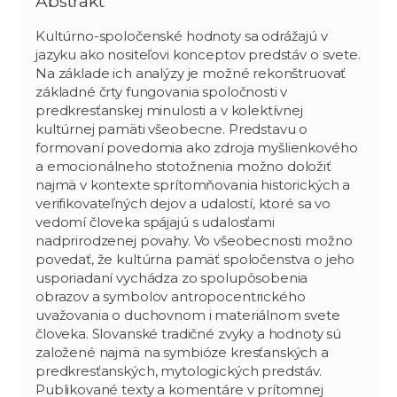
Abstrakt
Kultúrno-spoločenské hodnoty sa odrážajú v
jazyku ako nositeľovi konceptov predstáv o svete.
Na základe ich analýzy je možné rekonštruovať
základné črty fungovania spoločnosti v
predkresťanskej minulosti a v kolektívnej
kultúrnej pamäti všeobecne. Predstavu o
formovaní povedomia ako zdroja myšlienkového
a emocionálneho stotožnenia možno doložiť
najmä v kontexte sprítomňovania historických a
verifikovateľných dejov a udalostí, ktoré sa vo
vedomí človeka spájajú s udalosťami
nadprirodzenej povahy. Vo všeobecnosti možno
povedať, že kultúrna pamäť spoločenstva o jeho
usporiadaní vychádza zo spolupôsobenia
obrazov a symbolov antropocentrického
uvažovania o duchovnom i materiálnom svete
človeka. Slovanské tradičné zvyky a hodnoty sú
založené najmä na symbióze kresťanských a
predkresťanských, mytologických predstáv.
Publikované texty a komentáre v prítomnej