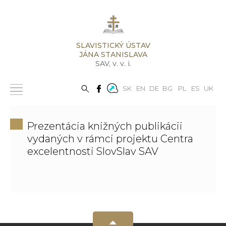
SLAVISTICKÝ ÚSTAV
JÁNA STANISLAVA
SAV,
v. v. i.
SK
EN
DE
BG
PL
ES
UK
Prezentácia knižných publikácii
vydaných v rámci projektu Centra
excelentnosti SlovSlav SAV