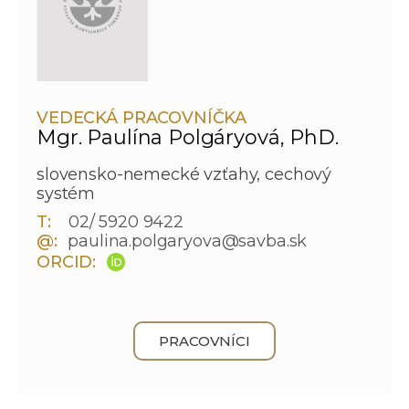
VEDECKÁ PRACOVNÍČKA
Mgr. Paulína Polgáryová, PhD.
slovensko-nemecké vzťahy, cechový
systém
T:
02/ 5920 9422
@:
paulina.polgaryova@savba.sk
ORCID:
PRACOVNÍCI