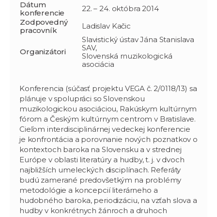
Dátum
22. – 24. októbra 2014
konferencie
Zodpovedný
Ladislav Kačic
pracovník
Slavistický ústav Jána Stanislava
SAV,
Organizátori
Slovenská muzikologická
asociácia
Konferencia (súčasť projektu VEGA č. 2/0118/13) sa
plánuje v spolupráci so Slovenskou
muzikologickou asociáciou, Rakúskym kultúrnym
fórom a Českým kultúrnym centrom v Bratislave.
Cieľom interdisciplinárnej vedeckej konferencie
je konfrontácia a porovnanie nových poznatkov o
kontextoch baroka na Slovensku a v strednej
Európe v oblasti literatúry a hudby, t. j. v dvoch
najbližších umeleckých disciplínach. Referáty
budú zamerané predovšetkým na problémy
metodológie a koncepcií literárneho a
hudobného baroka, periodizáciu, na vzťah slova a
hudby v konkrétnych žánroch a druhoch