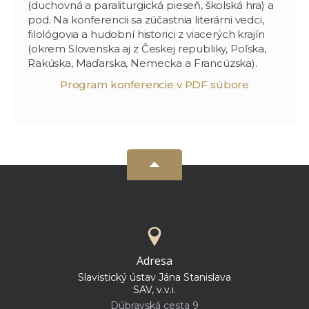
(duchovná a paraliturgická pieseň, školská hra) a
pod. Na konferencii sa zúčastnia literárni vedci,
filológovia a hudobní historici z viacerých krajín
(okrem Slovenska aj z Českej republiky, Poľska,
Rakúska, Maďarska, Nemecka a Francúzska).
Program konferencie v PDF súbore
Adresa
Slavistický ústav Jána Stanislava
SAV, v.v.i.
Dúbravská cesta 9