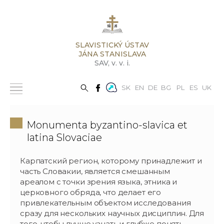
SLAVISTICKÝ ÚSTAV
JÁNA STANISLAVA
SAV,
v. v. i.
SK
EN
DE
BG
PL
ES
UK
Monumenta byzantino-slavica et
latina Slovaciae
Карпатский регион, которому принадлежит и
часть Словакии, является смешанным
ареалом с точки зрения языка, этника и
церковного обряда, что делает его
привлекательным объектом исследования
сразу для нескольких научных дисциплин. Для
того, чтобы лучше узнать и глубже понять