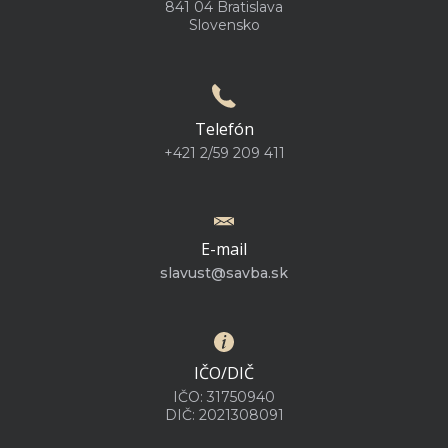
841 04 Bratislava
Slovensko
Telefón
+421 2/59 209 411
E-mail
slavust@savba.sk
IČO/DIČ
IČO: 31750940
DIČ: 2021308091