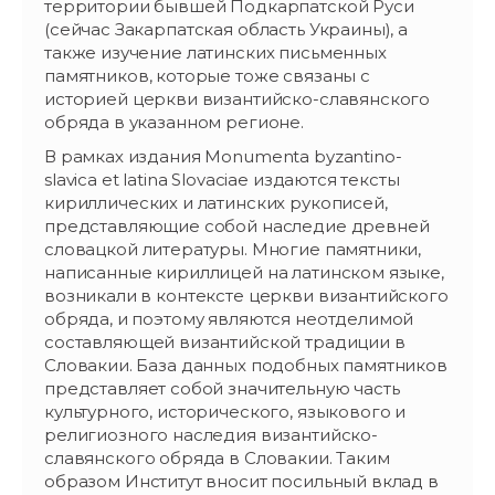
территории бывшей Подкарпатской Руси
(сейчас Закарпатская область Украины), а
также изучение латинских письменных
памятников, которые тоже связаны с
историей церкви византийско-славянского
обряда в указанном регионе.
В рамках издания Monumenta byzantino-
slavica et latina Slovaciae издаются тексты
кириллических и латинских рукописей,
представляющие собой наследие древней
словацкой литературы. Многие памятники,
написанные кириллицей на латинском языке,
возникали в контексте церкви византийского
обряда, и поэтому являются неотделимой
составляющей византийской традиции в
Словакии. База данных подобных памятников
представляет собой значительную часть
культурного, исторического, языкового и
религиозного наследия византийско-
славянского обряда в Словакии. Таким
образом Институт вносит посильный вклад в