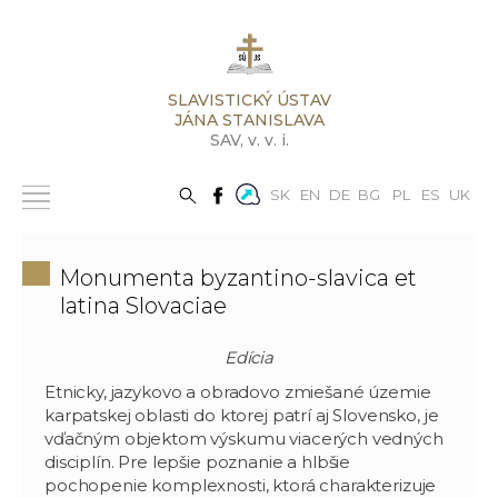
SLAVISTICKÝ ÚSTAV
JÁNA STANISLAVA
SAV,
v. v. i.
SK
EN
DE
BG
PL
ES
UK
Monumenta byzantino-slavica et
latina Slovaciae
Edícia
Etnicky, jazykovo a obradovo zmiešané územie
karpatskej oblasti do ktorej patrí aj Slovensko, je
vďačným objektom výskumu viacerých vedných
disciplín. Pre lepšie poznanie a hlbšie
pochopenie komplexnosti, ktorá charakterizuje