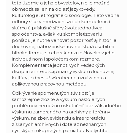
toto územie a jeho obyvateľov, nie je možné
obmedziť sa len na oblasť jazykovedy,
kulturológie, etnografie či sociológie. Tieto vedné
odbory síce v medziach svojich kompetencií
skúmajú príslušné sféry života jednotlivca i
spoločenstva, avšak ku skompletizovaniu
pohľadu je nutné venovať pozornosť aj histórii a
duchovnej, náboženskej rovine, ktorá osobitne
hlboko formuje a charakterizuje človeka v jeho
individuálnom i spoločenskom rozmere.
Komplementarita jednotlivých vedeckých
disciplín a interdisciplinárny výskum duchovnej
kultúry je dnes už všeobecne uznávanou a
aplikovanou pracovnou metódou.
Odkrývanie spomenutých súvislostí je
samozrejme zložité a výskum nastolených
problémov nemožno uskutočniť bez základného
výskumu zameraného na archívny a terénny
výskum, na zber, evidenciu a interpretáciu
získaných archívnych i doteraz neznámych
cyrilských rukopisných pamiatok. Na týchto