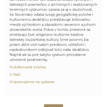
latinských prameňov, z archívnych i realizovaných
terénnych výskumov; opiera sa aj o skutočnosť,
že Slovensko vďaka svojej geografickej polohe i
kultúrnemu dedičstvu predstavuje križovatku
medzi východom a západom i severom a juhom
slovanského sveta. Práve v tomto priestore sa
stretávajú živé religiózno-kultúrne tradície
latinskej i byzantskej kultúry. Sme povinní, ba
priam dlžní voči našim predkom, učiteľom i
nasledovníkom odkrývať toto naše dedičstvo.
Najmä ak sú pre takýto výskum prirodzene
utvorené podmienky.
Publikované zväzky
V tlači
Pripravujeme na vydanie