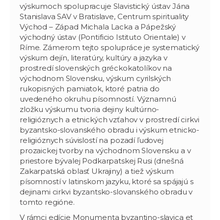
výskumoch spolupracuje Slavistický ústav Jána
Stanislava SAV v Bratislave, Centrum spirituality
Východ – Západ Michala Lacka a Pápežský
východný ústav (Pontificio Istituto Orientale) v
Ríme. Zámerom tejto spolupráce je systematický
výskum dejín, literatúry, kultúry a jazyka v
prostredí slovenských gréckokatolíkov na
východnom Slovensku, výskum cyrilských
rukopisných pamiatok, ktoré patria do
uvedeného okruhu písomností. Významnú
zložku výskumu tvoria dejiny kultúrno-
religióznych a etnických vzťahov v prostredí cirkvi
byzantsko-slovanského obradu i výskum etnicko-
religióznych súvislostí na pozadí ľudovej
prozaickej tvorby na východnom Slovensku a v
priestore bývalej Podkarpatskej Rusi (dnešná
Zakarpatská oblasť Ukrajiny) a tiež výskum
písomností v latinskom jazyku, ktoré sa spájajú s
dejinami cirkvi byzantsko-slovanského obradu v
tomto regióne.
V rámci edície Monumenta byzantino-slavica et