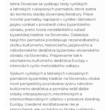
latina Slovaciae sa vydávajú texty cyrilských
a latinských rukopisných pamiatok, ktoré patria
do kontextu staršej slovenskej literatúry. Práve
mnohé pamiatky napísané v cyrilike i latinskom
jazyku vznikali v prostredí cirkvi byzantského
obradu, preto tvoria neoddeliteľnú súčasť
byzantskej tradície na Slovensku. Databáza
takýchto pamiatok predstavuje nezanedbateľnú
zložku kultúrneho, historického, jazykového a
náboženského dedičstva byzantsko-slovanského
obradu na Slovensku. Prispievame tak k
obohateniu kultúrneho dedičstva Európy v
intenciách cyrilo-metodského odkazu.
Výskum cyrilských a latinských rukopisných
pamiatok byzantskej tradície na Slovensku otvára
nové perspektívy poznávania vývinu národno-
kultúrneho dedičstva a pomáha riešiť ďalšie
otázky interjazykových, interetnických a
interkonfesionálnych vzťahov v priestore strednej
Európy. Uvedené konštatovanie nie je
samoúčelné, ale vychádza zo štúdia cyrilských i