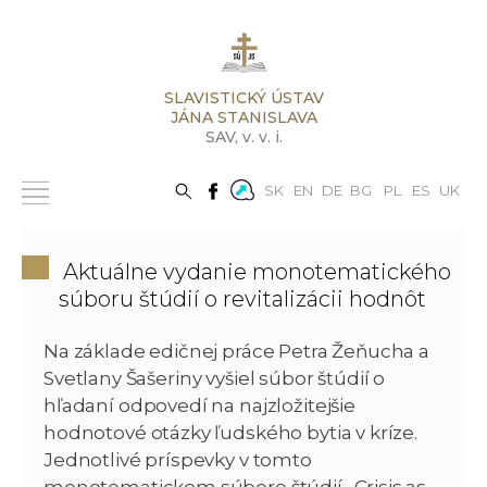
SLAVISTICKÝ ÚSTAV
JÁNA STANISLAVA
SAV,
v. v. i.
SK
EN
DE
BG
PL
ES
UK
Aktuálne vydanie monotematického
súboru štúdií o revitalizácii hodnôt
Na základe edičnej práce Petra Žeňucha a
Svetlany Šašeriny vyšiel súbor štúdií o
hľadaní odpovedí na najzložitejšie
hodnotové otázky ľudského bytia v kríze.
Jednotlivé príspevky v tomto
monotematickom súbore štúdií „Crisis as