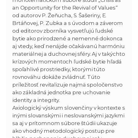
an Opportunity for the Revival of Values“
od autorov P. Žeňucha, S. Šašeriny, E.
Brtáňovej, P. Zubka a s úvodom a záverom
od editorov zborníka vysvetľujú ľudské
bytie ako prirodzené a nemenné dokonca
aj vtedy, keď nenájde očakávanú harmóniu
materiálnej a duchovnej sféry. Aj v takýchto
krízových momentoch ľudské bytie hľadá
spoľahlivé prostriedky, ktorými túto
rovnováhu dokáže zvládnuť. Túto
príležitosť revitalizuje najmä spoločenstvo
ako základná jednotka pre uchovanie
identity a integrity.
Axiologický výskum slovenčiny v kontexte s
inými slovanskými i neslovanskými jazykmi
sa aj v prítomnom súbore štúdii ukazuje
ako vhodný metodologický postup pre