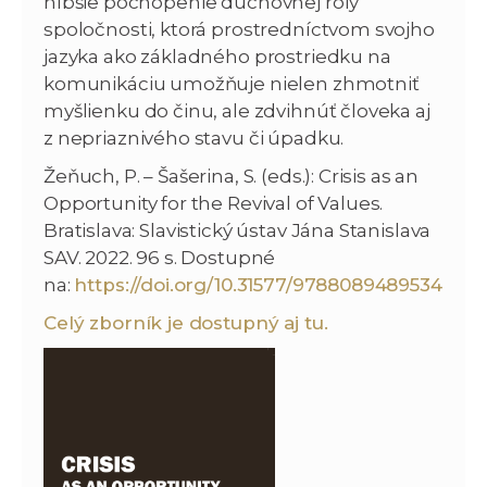
hlbšie pochopenie duchovnej roly
spoločnosti, ktorá prostredníctvom svojho
jazyka ako základného prostriedku na
komunikáciu umožňuje nielen zhmotniť
myšlienku do činu, ale zdvihnúť človeka aj
z nepriaznivého stavu či úpadku.
Žeňuch, P. – Šašerina, S. (eds.): Crisis as an
Opportunity for the Revival of Values.
Bratislava: Slavistický ústav Jána Stanislava
SAV. 2022. 96 s. Dostupné
na:
https://doi.org/10.31577/9788089489534
Celý zborník je dostupný aj tu.