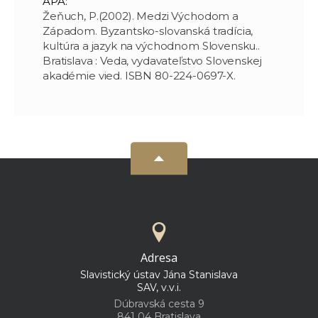
APA:
Žeňuch, P.(2002). Medzi Východom a
Západom. Byzantsko-slovanská tradícia,
kultúra a jazyk na východnom Slovensku..
Bratislava : Veda, vydavateľstvo Slovenskej
akadémie vied. ISBN 80-224-0697-X.
Adresa
Slavistický ústav Jána Stanislava
SAV, v.v.i.
Dúbravská cesta 9
841 04 Bratislava