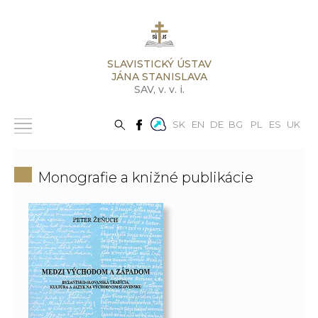
SLAVISTICKÝ ÚSTAV
JÁNA STANISLAVA
SAV,
v. v. i.
SK
EN
DE
BG
PL
ES
UK
Monografie a knižné publikácie